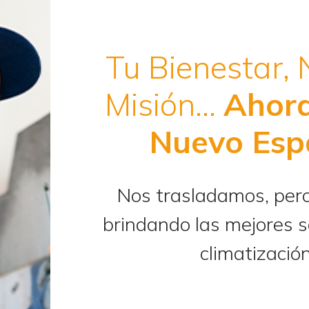
ón en el que
se utiliza la propia energía del aire par
ón.
Tu Bienestar,
renovable
.
Misión…
Ahor
averías que alteran su eficiencia y vida útil. Quéda
Nuevo Esp
puede tener mi sistema de aerotermia?
Nos trasladamos, per
Ruidos en la instalación
brindando las mejores s
climatización
¿No funciona correctamente?
e deber a multitud de factores entre los que se enc