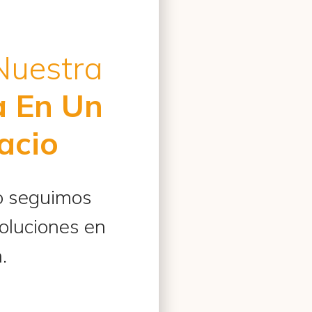
a transformar esta
 Nuestra
a En Un
te y te pondremos al
acio
o seguimos
oluciones en
.
uentran: