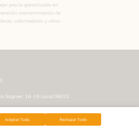
ejor precio garantizado en
paración mantenimiento de
deras, calentadores y otros.
56
s
luis Sagnier, 16-18 Local 08032
Aceptar Todo
Rechazar Todo
Llámanos
Escríbenos