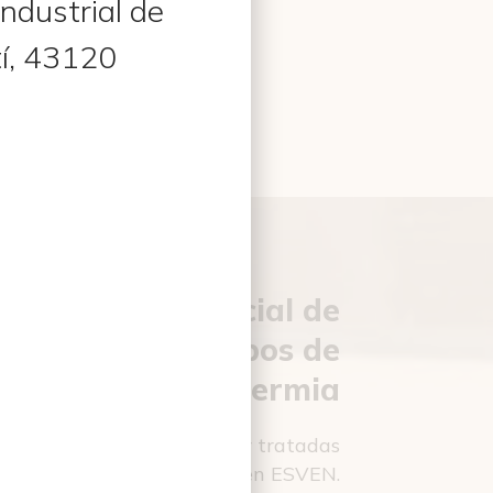
Industrial de
í, 43120
Nivel del refrigerante
vicio técnico oficial de
paración de equipos de
aerotermia
e tipo de equipos deben ser tratadas
rsonal del que disponemos en ESVEN.