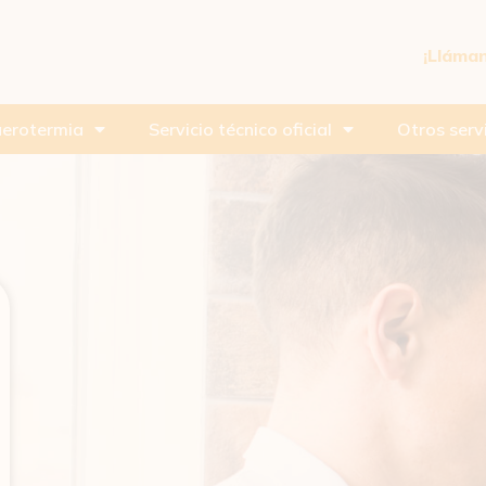
¡Lláma
aerotermia
Servicio técnico oficial
Otros serv