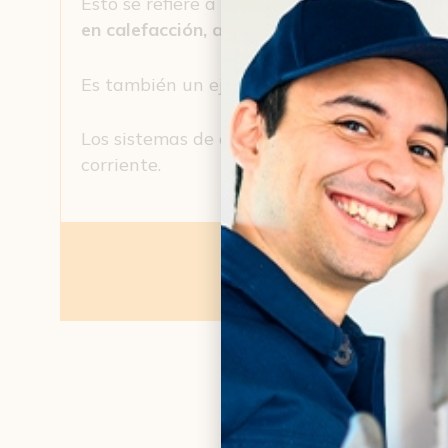
Esto se refiere a un sistema de climatizaci
en calefacción, agua caliente o refrigeraci
Es también un ejemplo del uso de
energía 
Los sistemas de aerotermia están sujetos a 
corriente.
¿Qué averías 
Se pued