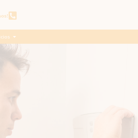
nos!
icios