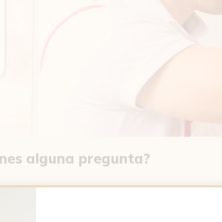
enes alguna pregunta?
 es un sistema de aerotermia?