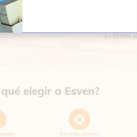
No dudes en ponerte en contacto c
una solución rápida
En ESVEN pri
 qué elegir a Esven?
alidad
Servicio técnico