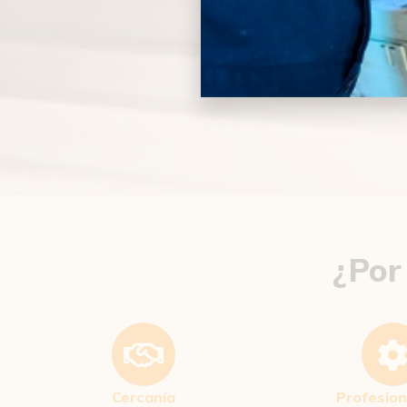
¿Por
Cercanía
Profesion