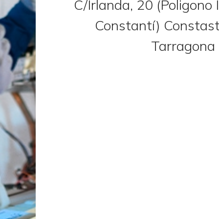
C/Irlanda, 20 (Poligono 
Constantí) Constast
Tarragona
re sucios y
Termostato con lecturas
dos
erróneas
Ser
re
Las averías relacionadas con est
por especialistas como el pe