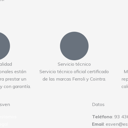
alidad
Servicio técnico
onales están
Servicio técnico oficial certificado
M
a prestar un
de las marcas Ferroli y Cointra.
re
 y con garantía.
cal
Esven
Datos
estamos
Teléfono
: 93 43
egal
Email
: esven@es