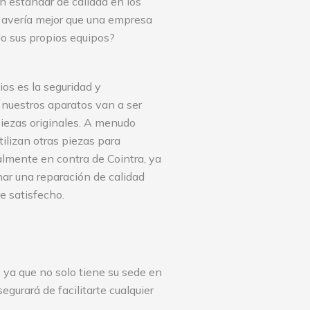
un estándar de calidad en los
a avería mejor que una empresa
do sus propios equipos?
ios es la seguridad y
 nuestros aparatos van a ser
piezas originales. A menudo
utilizan otras piezas para
almente en contra de Cointra, ya
ar una reparación de calidad
e satisfecho.
 ya que no solo tiene su sede en
gurará de facilitarte cualquier