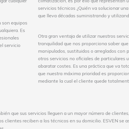
gar cualquier
climatización, es por ello que representan 
servicios técnicos ¿Quién va solucionar un
que lleva décadas suministrando y utilizan
n son equipos
alquiera. Es
Otra gran ventaja de utilizar nuestros servic
esionales
tranquilidad que nos proporciona saber que
l servicio
manipulados, sustituidos o arreglados con 
.
otros servicios no oficiales de particulares 
abaratar costes. Es una práctica que va tot
que nuestra máxima prioridad es proporcion
mediante la cual el cliente quede totalment
mbién que sus servicios lleguen a un mayor número de clientes,
 clientes reciben a los técnicos en su domicilio. ESVEN se ase
es.