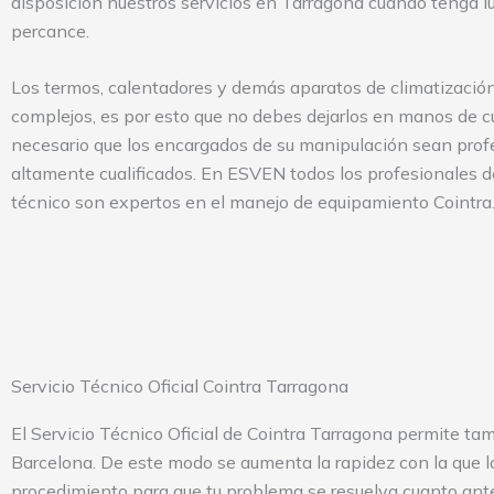
disposición nuestros servicios en Tarragona cuando tenga lu
percance.
Los termos, calentadores y demás aparatos de climatizació
complejos, es por esto que no debes dejarlos en manos de cu
necesario que los encargados de su manipulación sean prof
altamente cualificados. En ESVEN todos los profesionales de
técnico son expertos en el manejo de equipamiento Cointra
Servicio Técnico Oficial Cointra Tarragona
El Servicio Técnico Oficial de Cointra Tarragona permite ta
Barcelona. De este modo se aumenta la rapidez con la que los
procedimiento para que tu problema se resuelva cuanto ant