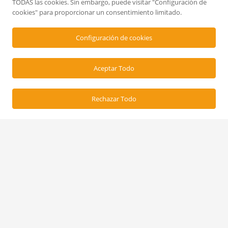
TODAS las cookies. Sin embargo, puede visitar "Configuración de
C/Irlanda, 20 (Poligono
cookies" para proporcionar un consentimiento limitado.
Industrial de Constantí)
Configuración de cookies
Constastí, 43120 Tarragona
Aceptar Todo
Rechazar Todo