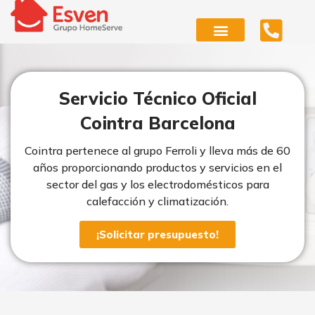
Ir
al
contenido
Calentadores y termos
Aire y aerotermia
Servicio técnico oficial
Otros servicios
Servicio Técnico Oficial
Cointra Barcelona
Cointra pertenece al grupo Ferroli y lleva más de 60
años proporcionando productos y servicios en el
sector del gas y los electrodomésticos para
calefacción y climatización.
¡Solicitar presupuesto!