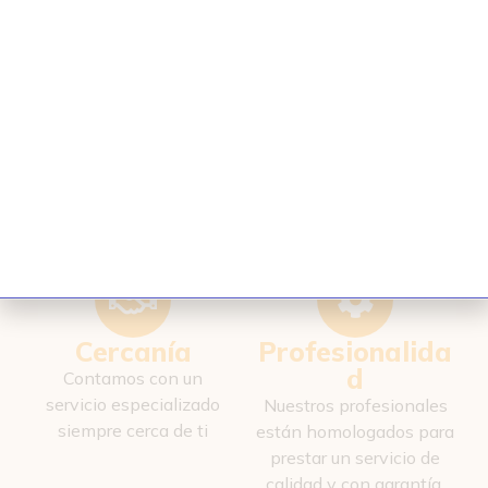
manos de un equipo de profesionales de
primera calidad.
¿Por qué elegir a Esven?
Cercanía
Profesionalida
d
Contamos con un
servicio especializado
Nuestros profesionales
siempre cerca de ti
están homologados para
prestar un servicio de
calidad y con garantía.