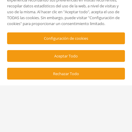
experiencia recordando sus preferencias en visitas recurrentes,
recopilar datos estadísticos del uso de la web, a nivel de visitas y
uso de la misma. Al hacer clic en "Aceptar todo", acepta el uso de
TODAS las cookies. Sin embargo, puede visitar "Configuración de
C/Irlanda, 20 (Poligono
cookies" para proporcionar un consentimiento limitado.
Industrial de Constantí)
Configuración de cookies
Constastí, 43120 Tarragona
Aceptar Todo
Rechazar Todo